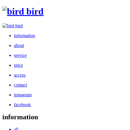
information
about
service
price
access
contact
instagram
facebook
information
all