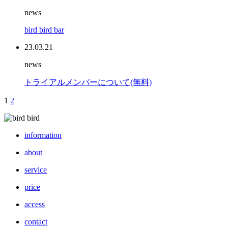
news
bird bird bar
23.03.21
news
トライアルメンバーについて(無料)
navigation
1
2
information
about
service
price
access
contact