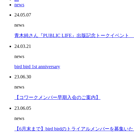
news
24.05.07
news
青木純さん『PUBLIC LIFE』出版記念トークイベント
24.03.21
news
bird bird 1st anniversary
23.06.30
news
【コワークメンバー早期入会のご案内】
23.06.05
news
【6月末まで】bird birdのトライアルメンバーを募集い